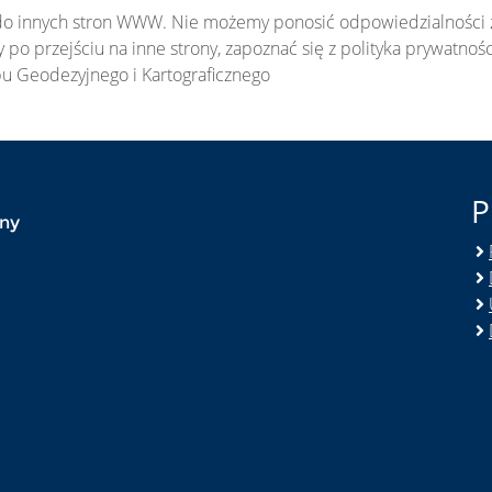
 do innych stron WWW. Nie możemy ponosić odpowiedzialności 
o przejściu na inne strony, zapoznać się z polityka prywatności
u Geodezyjnego i Kartograficznego
P