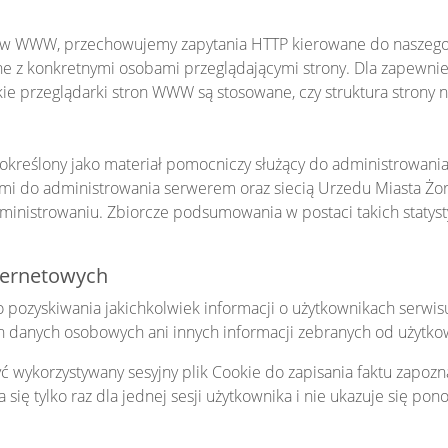
isów WWW, przechowujemy zapytania HTTP kierowane do naszego
e z konkretnymi osobami przeglądającymi strony. Dla zapewnieni
akie przeglądarki stron WWW są stosowane, czy struktura strony 
określony jako materiał pomocniczy służący do administrowania
 do administrowania serwerem oraz siecią Urzedu Miasta Żor
inistrowaniu. Zbiorcze podsumowania w postaci takich statysty
ternetowych
ozyskiwania jakichkolwiek informacji o użytkownikach serwisu a
h danych osobowych ani innych informacji zebranych od użytk
 wykorzystywany sesyjny plik Cookie do zapisania faktu zapozna
się tylko raz dla jednej sesji użytkownika i nie ukazuje się po