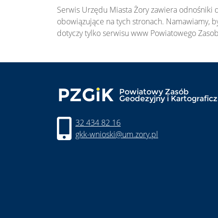
Serwis Urzędu Miasta Żory zawiera odnośniki
obowiązujące na tych stronach. Namawiamy, by p
dotyczy tylko serwisu www Powiatowego Zasob
32 434 82 16
gkk-wnioski@um.zory.pl