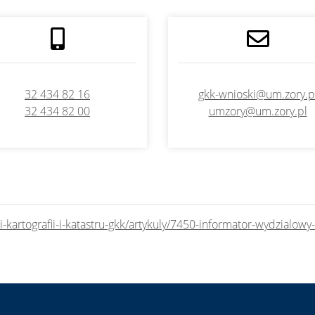
32 434 82 16
gkk-wnioski@um.zory.p
32 434 82 00
umzory@um.zory.pl
-kartografii-i-katastru-gkk/artykuly/7450-informator-wydzialowy-