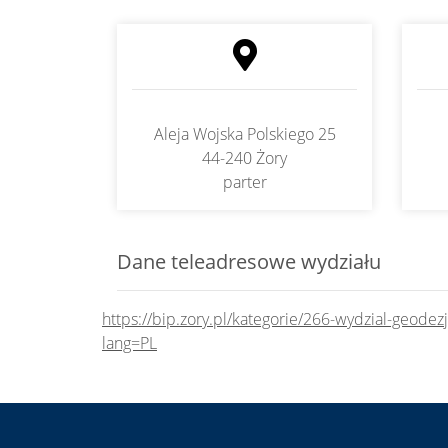
Aleja Wojska Polskiego 25
44-240 Żory
parter
Dane teleadresowe wydziału
https://bip.zory.pl/kategorie/266-wydzial-geodezji
lang=PL